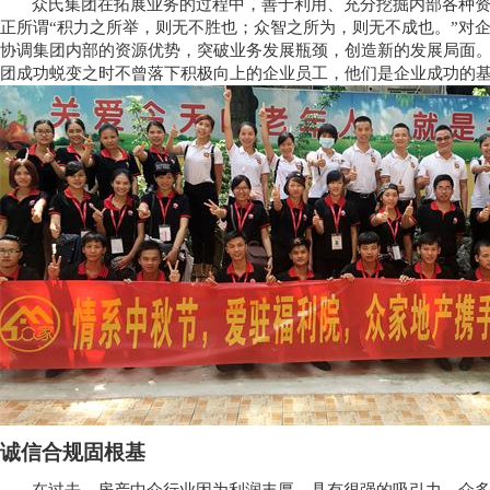
众氏集团在拓展业务的过程中，善于利用、充分挖掘内部各种
正所谓“积力之所举，则无不胜也；众智之所为，则无不成也。”对
协调集团内部的资源优势，突破业务发展瓶颈，创造新的发展局面
团成功蜕变之时不曾落下积极向上的企业员工，他们是企业成功的
诚信合规固根基