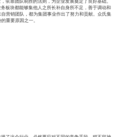
量，依靠团队制胜的法则，为企业发展奠定了良好基础。
业务板块都能够集他人之所长补自身所不足，善于调动和
来自营销团队，都为集团事业作出了努力和贡献。众氏集
势的重要原因之一。