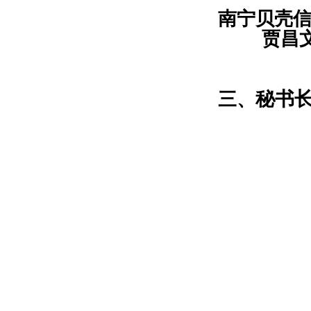
南宁贝
贾昌
秘书
三、